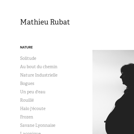
Mathieu Rubat
NATURE
Solitude
Au bout du chemin
Nature Industrielle
Bogues
Un peu d'eau
Rouillé
Halo j'écoute
Frozen
Savane Lyonnaise
Laconique