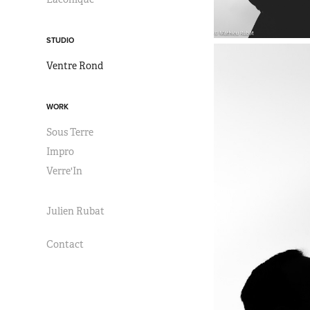
STUDIO
Ventre Rond
WORK
Sous Terre
Impro
Verre'In
Julien Rubat
Contact